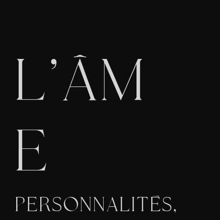
L
’
Â
M
E
PERSONNALITÉS,