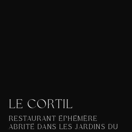
L
E
C
O
R
T
I
L
RESTAURANT
ÉPHÉMÈRE
ABRITÉ
DANS
LES
JARDINS
DU